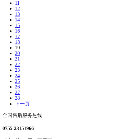
11
12
13
14
15
16
17
18
19
20
21
22
23
24
25
26
27
28
下一页
全国售后服务热线
0755-23151966