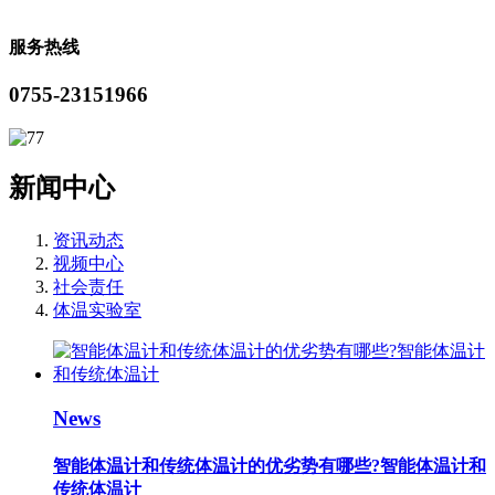
服务热线
0755-23151966
新闻中心
资讯动态
视频中心
社会责任
体温实验室
News
智能体温计和传统体温计的优劣势有哪些?智能体温计和
传统体温计