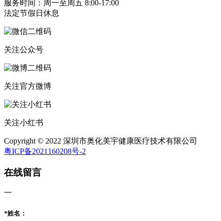
服务时间：周一至周五 8:00-17:00
法定节假日休息
关注公众号
关注官方微博
关注小红书
Copyright © 2022 深圳市奥化美宇健康医疗技术有限公司
粤ICP备2021160208号-2
在线留言
一
*
姓名：