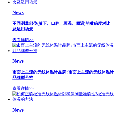
News
不同测量部位(腋下、口腔、耳温、额温)的准确度对比
及适用场景
查看详情>>
News
市面上主流的无线体温计品牌?市面上主流的无线体温计
品牌型号推
查看详情>>
News