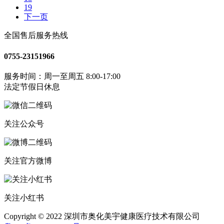
19
下一页
全国售后服务热线
0755-23151966
服务时间：周一至周五 8:00-17:00
法定节假日休息
关注公众号
关注官方微博
关注小红书
Copyright © 2022 深圳市奥化美宇健康医疗技术有限公司